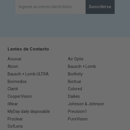
Suscribirse
Lentes de Contacto
Acuvue
Air Optix
Alcon
Bausch + Lomb
Bausch + Lomb ULTRA
Biofinity
Biomedics
Biotrue
Clariti
Colored
CooperVision
Dailies
iWear
Johnson & Johnson
MyDay daily disposable
Precision1
Proclear
PureVision
SofLens