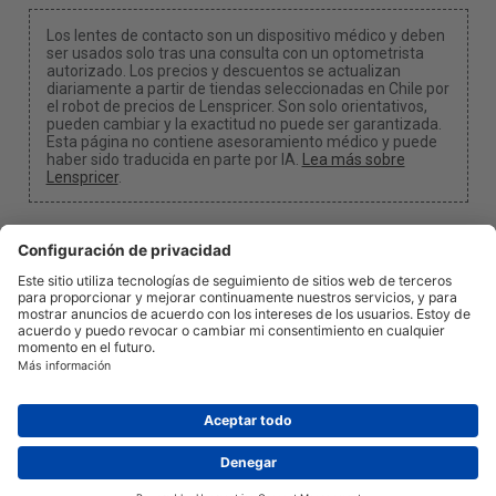
Los lentes de contacto son un dispositivo médico y deben
ser usados solo tras una consulta con un optometrista
autorizado. Los precios y descuentos se actualizan
diariamente a partir de tiendas seleccionadas en Chile por
el robot de precios de Lenspricer. Son solo orientativos,
pueden cambiar y la exactitud no puede ser garantizada.
Esta página no contiene asesoramiento médico y puede
haber sido traducida en parte por IA.
Lea más sobre
Lenspricer
.
Configuración de cookies
Podemos recibir una comisión si usa uno de nuestros
enlaces para realizar una compra.
Acerca de nosotros
Noticias
Información
Privacidad
Legal
info@lenspricer.cl
CL
© 2026
Lenspricer
DK44428156