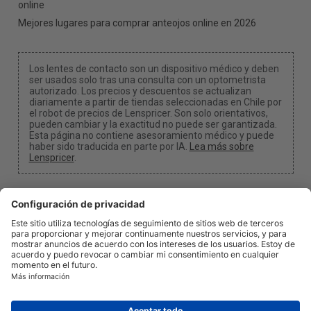
online
Mejores lugares para comprar anteojos online en 2026
Los lentes de contacto son un dispositivo médico y deben
ser usados solo tras una consulta con un optometrista
autorizado. Los precios y descuentos se actualizan
diariamente a partir de tiendas seleccionadas en Chile por
el robot de precios de Lenspricer. Son solo orientativos,
pueden cambiar y la exactitud no puede ser garantizada.
Esta página no contiene asesoramiento médico y puede
haber sido traducida en parte por IA.
Lea más sobre
Lenspricer
.
Configuración de cookies
Podemos recibir una comisión si usa uno de nuestros
enlaces para realizar una compra.
Acerca de nosotros
Noticias
Información
Privacidad
Legal