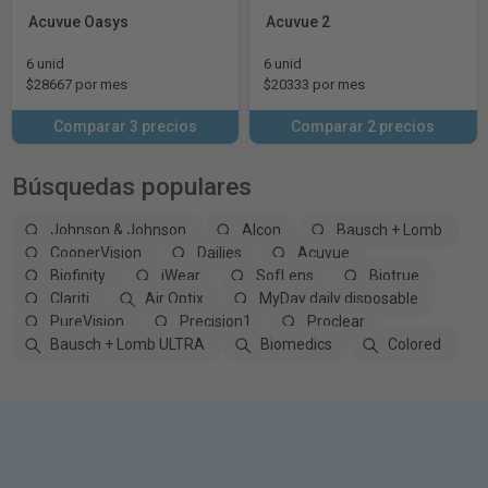
Acuvue Oasys
Acuvue 2
6 unid
6 unid
$28667 por mes
$20333 por mes
Comparar 3 precios
Comparar 2 precios
Búsquedas populares
Johnson & Johnson
Alcon
Bausch + Lomb
CooperVision
Dailies
Acuvue
Biofinity
iWear
SofLens
Biotrue
Clariti
Air Optix
MyDay daily disposable
PureVision
Precision1
Proclear
Bausch + Lomb ULTRA
Biomedics
Colored