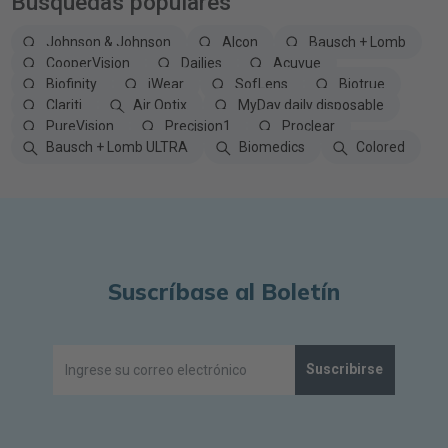
Búsquedas populares
Johnson & Johnson
Alcon
Bausch + Lomb
CooperVision
Dailies
Acuvue
Biofinity
iWear
SofLens
Biotrue
Clariti
Air Optix
MyDay daily disposable
PureVision
Precision1
Proclear
Bausch + Lomb ULTRA
Biomedics
Colored
Suscríbase al Boletín
Suscribirse