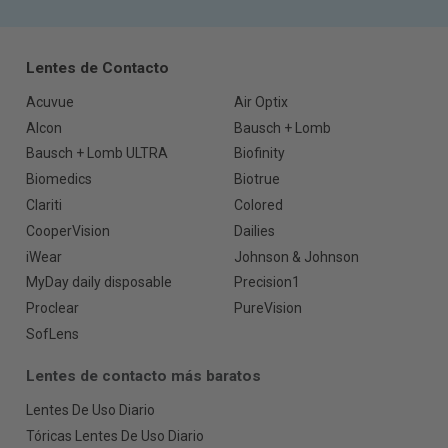
Lentes de Contacto
Acuvue
Air Optix
Alcon
Bausch + Lomb
Bausch + Lomb ULTRA
Biofinity
Biomedics
Biotrue
Clariti
Colored
CooperVision
Dailies
iWear
Johnson & Johnson
MyDay daily disposable
Precision1
Proclear
PureVision
SofLens
Lentes de contacto más baratos
Lentes De Uso Diario
Tóricas Lentes De Uso Diario