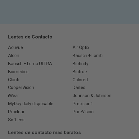
Lentes de Contacto
Acuvue
Air Optix
Alcon
Bausch + Lomb
Bausch + Lomb ULTRA
Biofinity
Biomedics
Biotrue
Clariti
Colored
CooperVision
Dailies
iWear
Johnson & Johnson
MyDay daily disposable
Precision1
Proclear
PureVision
SofLens
Lentes de contacto más baratos