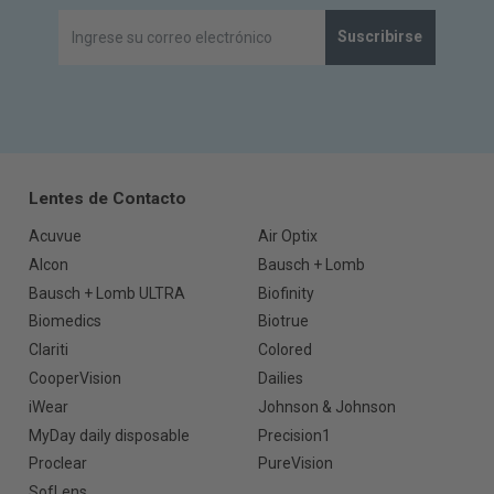
Suscribirse
Lentes de Contacto
Acuvue
Air Optix
Alcon
Bausch + Lomb
Bausch + Lomb ULTRA
Biofinity
Biomedics
Biotrue
Clariti
Colored
CooperVision
Dailies
iWear
Johnson & Johnson
MyDay daily disposable
Precision1
Proclear
PureVision
SofLens