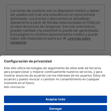
Los lentes de contacto son un dispositivo médico y deben
ser usados solo tras una consulta con un optometrista
autorizado. Los precios y descuentos se actualizan
diariamente a partir de tiendas seleccionadas en Chile por
el robot de precios de Lenspricer. Son solo orientativos,
pueden cambiar y la exactitud no puede ser garantizada.
Esta página no contiene asesoramiento médico y puede
haber sido traducida en parte por IA.
Lea más sobre
Lenspricer
.
Configuración de cookies
Podemos recibir una comisión si usa uno de nuestros
enlaces para realizar una compra.
Acerca de nosotros
Noticias
Información
Privacidad
Legal
info@lenspricer.cl
CL
© 2026
Lenspricer
DK44428156