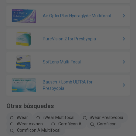
Air Optix Plus Hydraglyde Multifocal
PureVision 2 for Presbyopia
SofLens Multi-Focal
Bausch + Lomb ULTRA for
Presbyopia
Otras búsquedas
iWear
iWear Multifocal
iWear Presbyopia
iWear oxygen
Comfilcon A
Comfilcon
Comfilcon A Multifocal