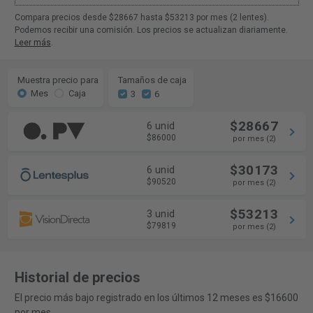
Compara precios desde $28667 hasta $53213 por mes (2 lentes).
Podemos recibir una comisión. Los precios se actualizan diariamente.
Leer más
.
Muestra precio para
Tamaños de caja
Mes
Caja
3
6
$28667
6 unid
$86000
por mes (2)
$30173
6 unid
$90520
por mes (2)
$53213
3 unid
$79819
por mes (2)
Historial de precios
El precio más bajo registrado en los últimos 12 meses es $16600
por mes.