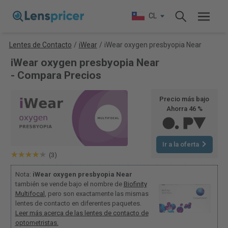
CL
Lentes de Contacto
/
iWear
/
iWear oxygen presbyopia Near
iWear oxygen presbyopia Near
- Compara Precios
Precio más bajo
Ahorra 46 %
Ir a la oferta
(3)
Nota:
iWear oxygen presbyopia Near
también se vende bajo el nombre de
Biofinity
Multifocal
, pero son exactamente las mismas
lentes de contacto en diferentes paquetes.
Leer más acerca de las lentes de contacto de
optometristas.