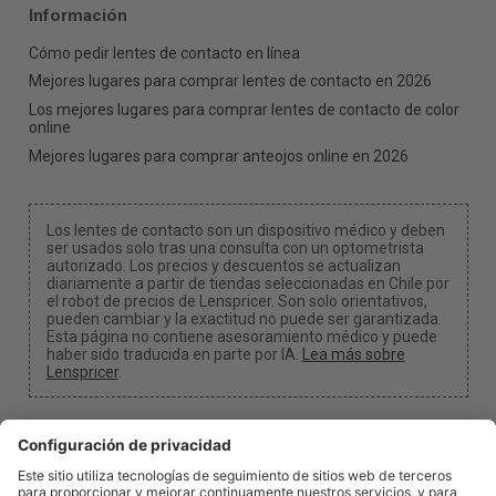
Información
Cómo pedir lentes de contacto en línea
Mejores lugares para comprar lentes de contacto en 2026
Los mejores lugares para comprar lentes de contacto de color
online
Mejores lugares para comprar anteojos online en 2026
Los lentes de contacto son un dispositivo médico y deben
ser usados solo tras una consulta con un optometrista
autorizado. Los precios y descuentos se actualizan
diariamente a partir de tiendas seleccionadas en Chile por
el robot de precios de Lenspricer. Son solo orientativos,
pueden cambiar y la exactitud no puede ser garantizada.
Esta página no contiene asesoramiento médico y puede
haber sido traducida en parte por IA.
Lea más sobre
Lenspricer
.