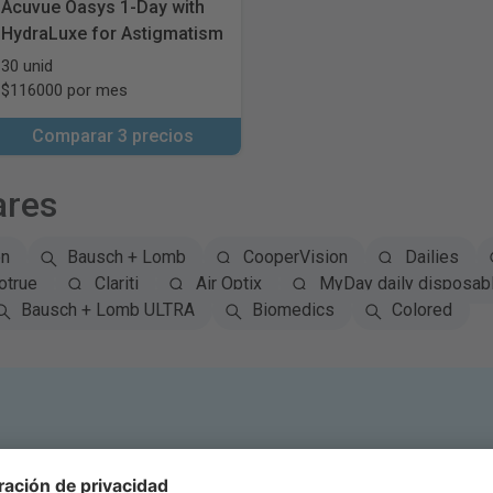
Acuvue Oasys 1-Day with
HydraLuxe for Astigmatism
30 unid
$116000 por mes
Comparar 3 precios
ares
on
Bausch + Lomb
CooperVision
Dailies
otrue
Clariti
Air Optix
MyDay daily disposab
Bausch + Lomb ULTRA
Biomedics
Colored
Suscríbase al Boletín