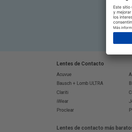
Lentes de Contacto
Acuvue
A
Bausch + Lomb ULTRA
B
Clariti
C
iWear
J
Proclear
P
Lentes de contacto más barato