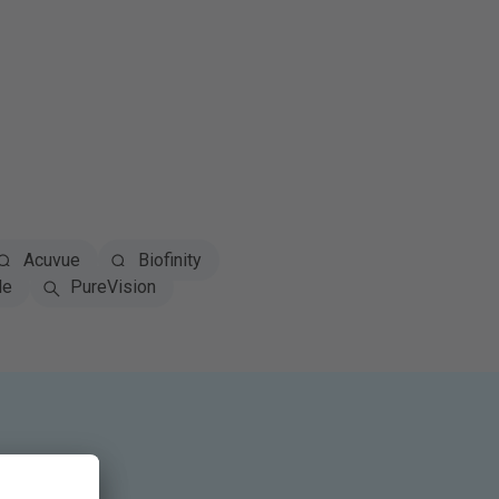
Acuvue
Biofinity
le
PureVision