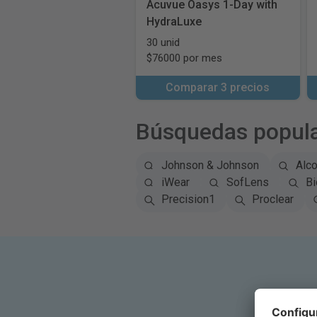
Acuvue Oasys 1-Day with
HydraLuxe
30 unid
$76000 por mes
Comparar 3 precios
Búsquedas popul
Johnson & Johnson
Alc
iWear
SofLens
Bi
Precision1
Proclear