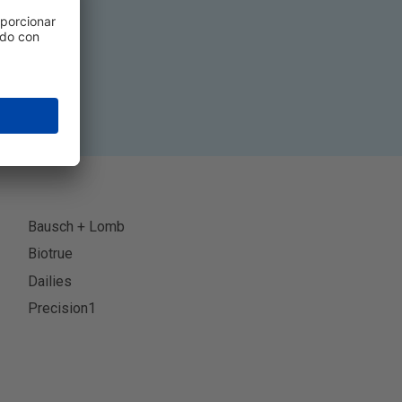
rse
Bausch + Lomb
Biotrue
Dailies
Precision1