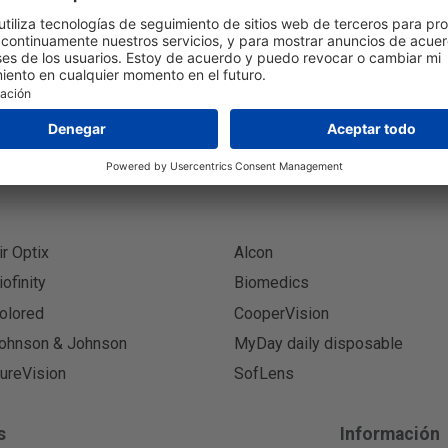
Suscribi
ir Optix
Alcon
iofinity
Biomedics
olored
CooperVision
ohnson & Johnson
MyDay daily disposable
ureVision
SofLens
s
Información