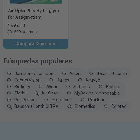
Air Optix Plus Hydraglyde
for Astigmatism
3 o 6 unid
$31500 por mes
Comparar 3 precios
Búsquedas populares
Johnson & Johnson
Alcon
Bausch + Lomb
CooperVision
Dailies
Acuvue
Biofinity
iWear
SofLens
Biotrue
Clariti
Air Optix
MyDay daily disposable
PureVision
Precision1
Proclear
Bausch + Lomb ULTRA
Biomedics
Colored