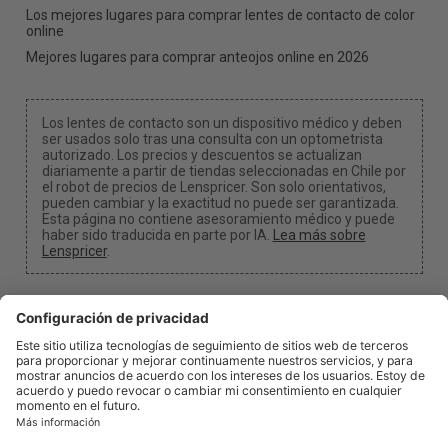
Los mejores lugares para comprar lentes de contacto de color
online
Mejores lugares para comprar anteojos online en 2026
Los lentes de contacto son un dispositivo médico y deben
ser usados solo tras una consulta con un optometrista
autorizado. Los precios y descuentos se actualizan
diariamente a partir de tiendas seleccionadas en Chile por
el robot de precios de Lenspricer. Son solo orientativos,
pueden cambiar y la exactitud no puede ser garantizada.
Esta página no contiene asesoramiento médico y puede
haber sido traducida en parte por IA.
Lea más sobre
Lenspricer
.
Configuración de cookies
Podemos recibir una comisión si usa uno de nuestros
enlaces para realizar una compra.