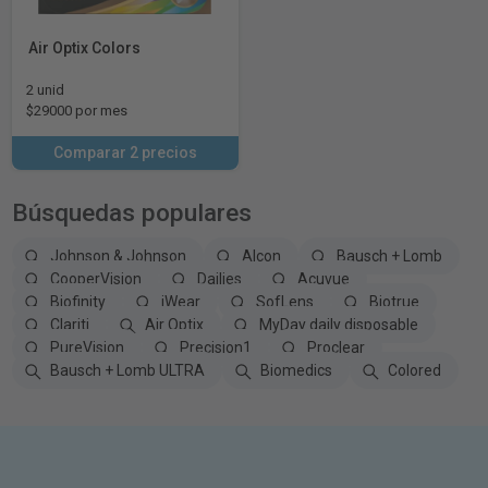
Air Optix Colors
2 unid
$29000 por mes
Comparar 2 precios
Búsquedas populares
Johnson & Johnson
Alcon
Bausch + Lomb
CooperVision
Dailies
Acuvue
Biofinity
iWear
SofLens
Biotrue
Clariti
Air Optix
MyDay daily disposable
PureVision
Precision1
Proclear
Bausch + Lomb ULTRA
Biomedics
Colored