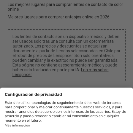
Los mejores lugares para comprar lentes de contacto de color
online
Mejores lugares para comprar anteojos online en 2026
Los lentes de contacto son un dispositivo médico y deben
ser usados solo tras una consulta con un optometrista
autorizado. Los precios y descuentos se actualizan
diariamente a partir de tiendas seleccionadas en Chile por
el robot de precios de Lenspricer. Son solo orientativos,
pueden cambiar y la exactitud no puede ser garantizada.
Esta página no contiene asesoramiento médico y puede
haber sido traducida en parte por IA.
Lea más sobre
Lenspricer
.
Configuración de cookies
Podemos recibir una comisión si usa uno de nuestros
enlaces para realizar una compra.