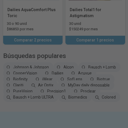
Dailies AquaComfort Plus
Dailies Total1 for
Toric
Astigmatism
30 o 90 unid
30 unid
$86853 por mes
$150249 por mes
Comparar 2 precios
Comparar 1 precios
Búsquedas populares
Johnson & Johnson
Alcon
Bausch + Lomb
CooperVision
Dailies
Acuvue
Biofinity
iWear
SofLens
Biotrue
Clariti
Air Optix
MyDay daily disposable
PureVision
Precision1
Proclear
Bausch + Lomb ULTRA
Biomedics
Colored