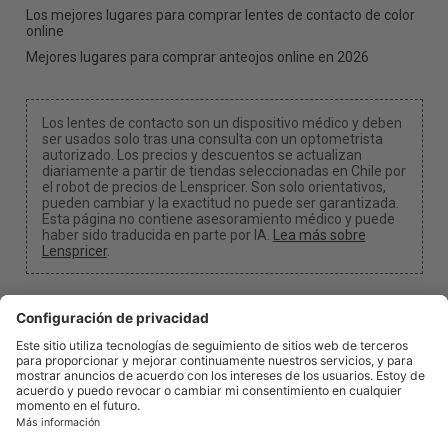
Los mejores lugares para comprar lentes de contacto de color
online
Mejores lugares para comprar anteojos online en 2026
Los lentes de contacto son un dispositivo médico y deben
ser usados solo tras una consulta con un optometrista
autorizado. Los precios y descuentos se actualizan
diariamente a partir de tiendas seleccionadas en Chile por
el robot de precios de Lenspricer. Son solo orientativos,
pueden cambiar y la exactitud no puede ser garantizada.
Esta página no contiene asesoramiento médico y puede
haber sido traducida en parte por IA.
Lea más sobre
Lenspricer
.
Configuración de cookies
Podemos recibir una comisión si usa uno de nuestros
enlaces para realizar una compra.