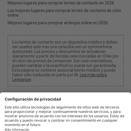
Mejores lugares para comprar lentes de contacto en 2026
Los mejores lugares para comprar lentes de contacto de color
online
Mejores lugares para comprar anteojos online en 2026
Los lentes de contacto son un dispositivo médico y deben
ser usados solo tras una consulta con un optometrista
autorizado. Los precios y descuentos se actualizan
diariamente a partir de tiendas seleccionadas en Chile por
el robot de precios de Lenspricer. Son solo orientativos,
pueden cambiar y la exactitud no puede ser garantizada.
Esta página no contiene asesoramiento médico y puede
haber sido traducida en parte por IA.
Lea más sobre
Lenspricer
.
Configuración de cookies
Podemos recibir una comisión si usa uno de nuestros
enlaces para realizar una compra.