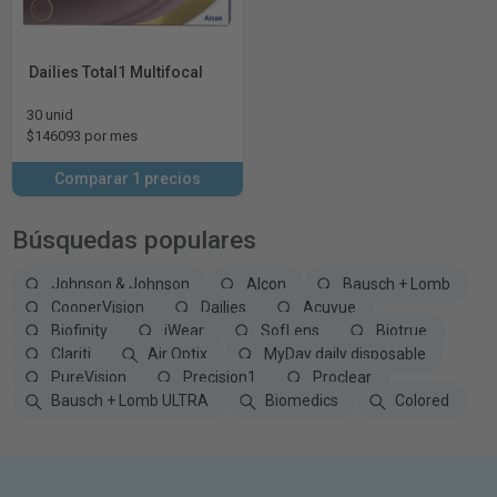
Dailies Total1 Multifocal
30 unid
$146093 por mes
Comparar 1 precios
Búsquedas populares
Johnson & Johnson
Alcon
Bausch + Lomb
CooperVision
Dailies
Acuvue
Biofinity
iWear
SofLens
Biotrue
Clariti
Air Optix
MyDay daily disposable
PureVision
Precision1
Proclear
Bausch + Lomb ULTRA
Biomedics
Colored