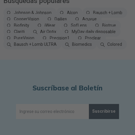
Búsquedas populares
Johnson & Johnson
Alcon
Bausch + Lomb
CooperVision
Dailies
Acuvue
Biofinity
iWear
SofLens
Biotrue
Clariti
Air Optix
MyDay daily disposable
PureVision
Precision1
Proclear
Bausch + Lomb ULTRA
Biomedics
Colored
Suscríbase al Boletín
Suscribirse