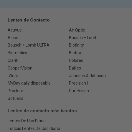
Lentes de Contacto
Acuvue
Air Optix
Alcon
Bausch + Lomb
Bausch + Lomb ULTRA
Biofinity
Biomedics
Biotrue
Clariti
Colored
CooperVision
Dailies
iWear
Johnson & Johnson
MyDay daily disposable
Precision1
Proclear
PureVision
SofLens
Lentes de contacto más baratos
Lentes De Uso Diario
Tóricas Lentes De Uso Diario