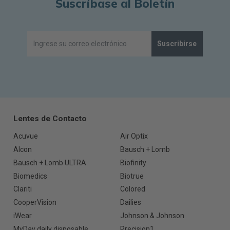
Suscríbase al Boletín
Suscribirse
Lentes de Contacto
Acuvue
Air Optix
Alcon
Bausch + Lomb
Bausch + Lomb ULTRA
Biofinity
Biomedics
Biotrue
Clariti
Colored
CooperVision
Dailies
iWear
Johnson & Johnson
MyDay daily disposable
Precision1