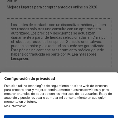
online
Mejores lugares para comprar anteojos online en 2026
Los lentes de contacto son un dispositivo médico y deben
ser usados solo tras una consulta con un optometrista
autorizado. Los precios y descuentos se actualizan
diariamente a partir de tiendas seleccionadas en Chile por
el robot de precios de Lenspricer. Son solo orientativos,
pueden cambiar y la exactitud no puede ser garantizada.
Esta página no contiene asesoramiento médico y puede
haber sido traducida en parte por IA.
Lea más sobre
Lenspricer
.
Configuración de cookies
Podemos recibir una comisión si usa uno de nuestros
enlaces para realizar una compra.
Acerca de nosotros
Noticias
Información
Privacidad
Legal