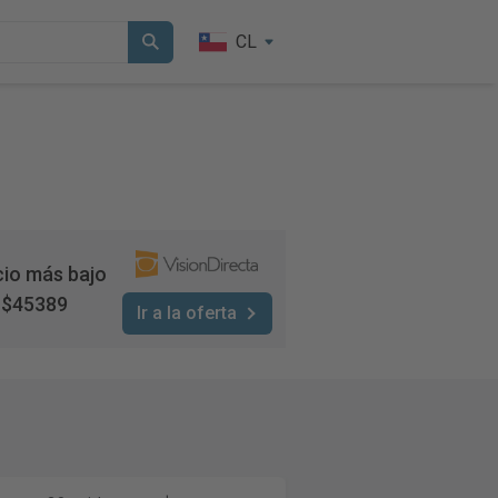
CL
cio más bajo
$45389
Ir a la oferta