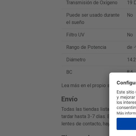
Transmisión de Oxígeno
19 D
Puede ser usado durante
No
el sueño
Filtro UV
No
Rango de Potencia
de -
Diámetro
14.2
BC
8.6
Lea más en el propio sitio web del 
Envío
Todas las tiendas listadas en esta 
tardar hasta 3-7 días. El tiempo de
lentes de contacto, hay tiendas que