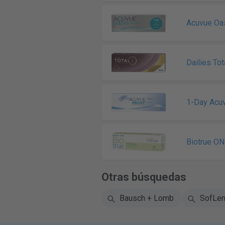
Acuvue Oa
Dailies Tot
1-Day Acu
Biotrue O
Otras búsquedas
Bausch + Lomb
SofLe