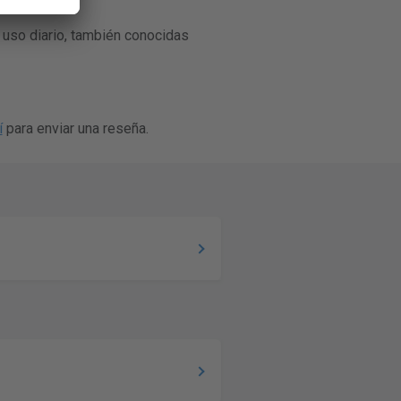
 uso diario, también conocidas
í
para enviar una reseña.