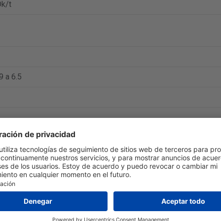
k/t
9 a 6.5
fabricante:
https://www.bausch.com/
.
página envían a Chile. El tiempo de entrega típico es de 1-3 día
 entrega exacto puede encontrarse en el sitio web de la tienda. S
 ofrecen este servicio.