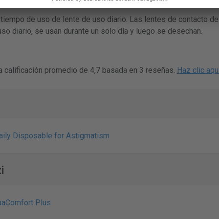
tiempo de uso de lente de uso diario. Las lentes de contacto de
so diario, se usan durante un solo día y luego se desechan.
 calificación promedio de 4,7 basada en 3 reseñas.
Haz clic aqu
ily Disposable for Astigmatism
i
uaComfort Plus