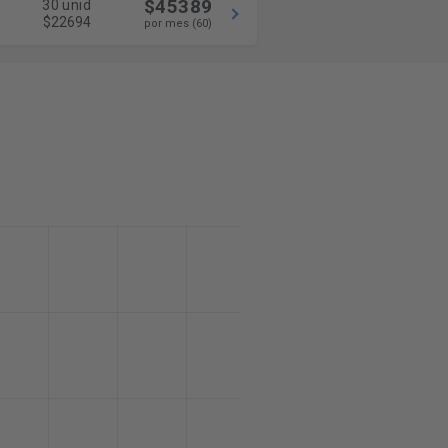
$45389
30 unid
$22694
por mes (60)