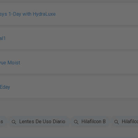
sys 1-Day with HydraLuxe
al1
vue Moist
NEday
ns
Lentes De Uso Diario
Hilafilcon B
Hilafilc