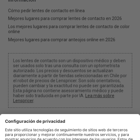
Cómo pedir lentes de contacto en línea
Mejores lugares para comprar lentes de contacto en 2026
Los mejores lugares para comprar lentes de contacto de color
online
Mejores lugares para comprar anteojos online en 2026
Los lentes de contacto son un dispositivo médico y deben
ser usados solo tras una consulta con un optometrista
autorizado. Los precios y descuentos se actualizan
diariamente a partir de tiendas seleccionadas en Chile por
el robot de precios de Lenspricer. Son solo orientativos,
pueden cambiar y la exactitud no puede ser garantizada.
Esta página no contiene asesoramiento médico y puede
haber sido traducida en parte por IA.
Lea más sobre
Lenspricer
.
Configuración de cookies