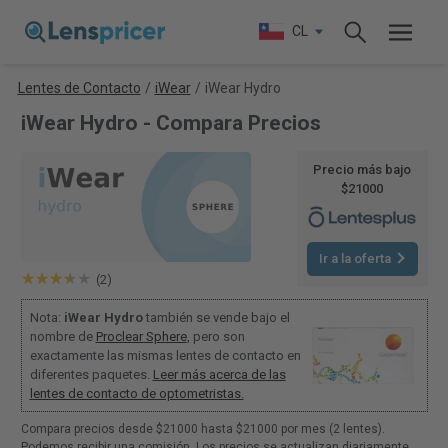
CL
Lentes de Contacto
/
iWear
/
iWear Hydro
iWear Hydro - Compara Precios
Precio más bajo
$21000
Ir a la oferta
(2)
Nota:
iWear Hydro
también se vende bajo el
nombre de
Proclear Sphere
, pero son
exactamente las mismas lentes de contacto en
diferentes paquetes.
Leer más acerca de las
lentes de contacto de optometristas.
Compara precios desde $21000 hasta $21000 por mes (2 lentes).
Podemos recibir una comisión. Los precios se actualizan diariamente.