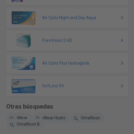
Air Optix Night and Day Aqua
PureVision 2 HD
Air Optix Plus Hydraglyde
SofLens 59
Otras búsquedas
iWear
iWear Hydro
Omafilcon
Omafilcon B