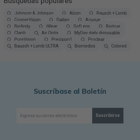
Búsquedas populares
Johnson & Johnson
Alcon
Bausch + Lomb
CooperVision
Dailies
Acuvue
Biofinity
iWear
SofLens
Biotrue
Clariti
Air Optix
MyDay daily disposable
PureVision
Precision1
Proclear
Bausch + Lomb ULTRA
Biomedics
Colored
Suscríbase al Boletín
Suscribirse