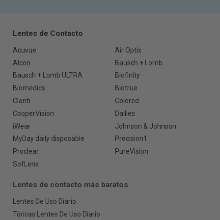
Lentes de Contacto
Acuvue
Air Optix
Alcon
Bausch + Lomb
Bausch + Lomb ULTRA
Biofinity
Biomedics
Biotrue
Clariti
Colored
CooperVision
Dailies
iWear
Johnson & Johnson
MyDay daily disposable
Precision1
Proclear
PureVision
SofLens
Lentes de contacto más baratos
Lentes De Uso Diario
Tóricas Lentes De Uso Diario